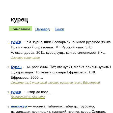
курец
Толкование
Перевод
Книги
курец
— см. курильщик Словарь синонимов русского языка.
1
Практический справочник. М.: Русский язык. З. Е.
Александрова. 2011. курец сущ., кол во синонимов: 9 • …
Словарь синонимов
Курец
— м. разг. сниж. Тот, кто курит, любит, привык курить I
2
1.; курильщик. Толковый словарь Ефремовой. Т. Ф.
Ефремова. 2000 …
Современный толковый словарь русского языка Ефремовой
курец
— штир до воза …
3
Лемківський Словничок
дымокур
— курилка, табачник, табакур, трубокур,
4
дымильщик, курильщик, курящий, куряка, курец Словарь