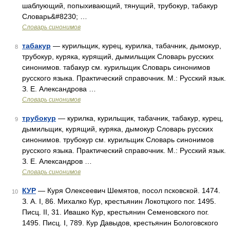
шаблующий, попыхивающий, тянущий, трубокур, табакур
Словарь&#8230; …
Словарь синонимов
табакур
— курильщик, курец, курилка, табачник, дымокур,
8
трубокур, куряка, курящий, дымильщик Словарь русских
синонимов. табакур см. курильщик Словарь синонимов
русского языка. Практический справочник. М.: Русский язык.
З. Е. Александрова …
Словарь синонимов
трубокур
— курилка, курильщик, табачник, табакур, курец,
9
дымильщик, курящий, куряка, дымокур Словарь русских
синонимов. трубокур см. курильщик Словарь синонимов
русского языка. Практический справочник. М.: Русский язык.
З. Е. Александров …
Словарь синонимов
КУР
— Куря Олексеевич Шемятов, посол псковской. 1474.
10
З. А. I, 86. Михалко Кур, крестьянин Локотцкого пог. 1495.
Писц. II, 31. Ивашко Кур, крестьянин Семеновского пог.
1495. Писц. I, 789. Кур Давыдов, крестьянин Бологовского