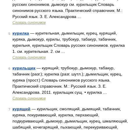
русских синонимов. дымокур см. курильщик Словарь
синонимов русского языка. Практический справочник. М.:
Русский язык. З. Е. Александрова …
Словарь синонимов
курилка
— курительная, дымильщик, курец, курящий,
5
куряка, дымокур, курилы, трубокур, табакур, табачник,
курильня, курильщик Словарь русских синонимов. курилка
1. см. курительная. 2. см …
Словарь синонимов
курильщик
— курящий; трубокур, дымокур, табакур,
6
табачник (разг.); курилка (разг. шутл.); дымильщик, курец,
куряка (прост.) Словарь синонимов русского языка.
Практический справочник. М.: Русский язык. З. Е.
Александрова. 2011. курильщик сущ. • курилка …
Словарь синонимов
курящий
— курильщик, смолящий, дымящий, табачник,
7
куряка, покуривающий, курилка, перхающий,
подкуривающий, дымокур, дымильщик, курец, шмаляющий,
шабящий, кочегарящий, пыхающий, перекуривающий,